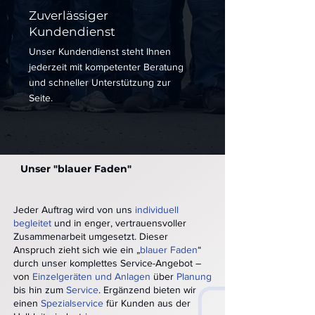
Zuverlässiger
Kundendienst
Unser Kundendienst steht Ihnen
jederzeit mit kompetenter Beratung
und schneller Unterstützung zur
Seite.
Unser "blauer Faden"
Jeder Auftrag wird von uns
individuell
begleitet
und in enger, vertrauensvoller
Zusammenarbeit umgesetzt. Dieser
Anspruch zieht sich wie ein „
blauer Faden
“
durch unser komplettes Service-Angebot –
von
Einzelgeräten und Anlagen
über
Planung
bis hin zum
Service
. Ergänzend bieten wir
einen
Spezialservice
für Kunden aus der