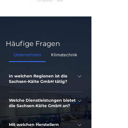
Häufige Fragen
Unternehmen
Klimatechnik
In welchen Regionen ist die
Sachsen-Kälte GmbH tätig?
Wir sind regional in Dresden tätig
und stehen unseren Kunden
Welche Dienstleistungen bietet
die Sachsen-Kälte GmbH an?
europaweit zur Verfügung.
Die Sachsen-Kälte GmbH ist eine
anerkannte Fachfirma für Kälte- und
Mit welchen Herstellern