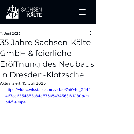
11. Juni 2025
35 Jahre Sachsen-Kälte
GmbH & feierliche
Eröffnung des Neubaus
in Dresden-Klotzsche
Aktualisiert:
15. Juli 2025
https://video.wixstatic.com/video/7af04d_244f
467cd6354853a64d575654345636/1080p/m
p4/file.mp4